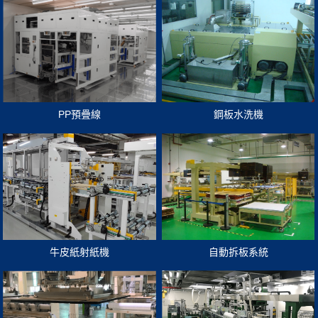
PP預疊線
鋼板水洗機
牛皮紙射紙機
自動拆板系統