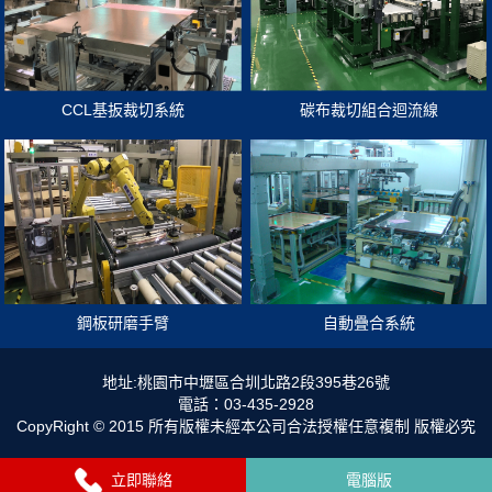
CCL基扳裁切系統
碳布裁切組合迴流線
鋼板研磨手臂
自動疊合系統
地址:桃園市中壢區合圳北路2段395巷26號
電話：03-435-2928
CopyRight © 2015 所有版權未經本公司合法授權任意複制 版權必究
立即聯絡
電腦版