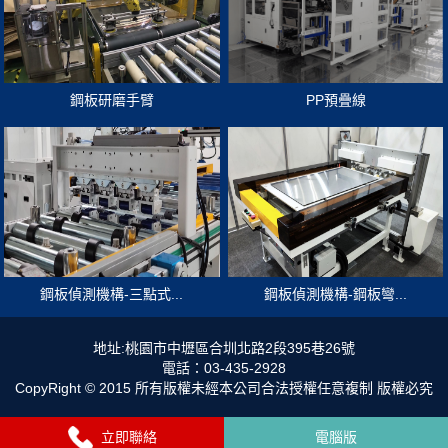
鋼板研磨手臂
PP預疊線
鋼板偵測機構-三點式...
鋼板偵測機構-鋼板彎...
地址:桃園市中壢區合圳北路2段395巷26號
電話：03-435-2928
CopyRight © 2015 所有版權未經本公司合法授權任意複制 版權必究
立即聯絡
電腦版