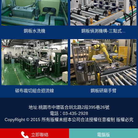
鋼板水洗機
鋼板偵測機構-三點式...
碳布裁切組合迴流線
鋼板研磨手臂
地址:桃園市中壢區合圳北路2段395巷26號
電話：03-435-2928
CopyRight © 2015 所有版權未經本公司合法授權任意複制 版權必究
立即聯絡
電腦版