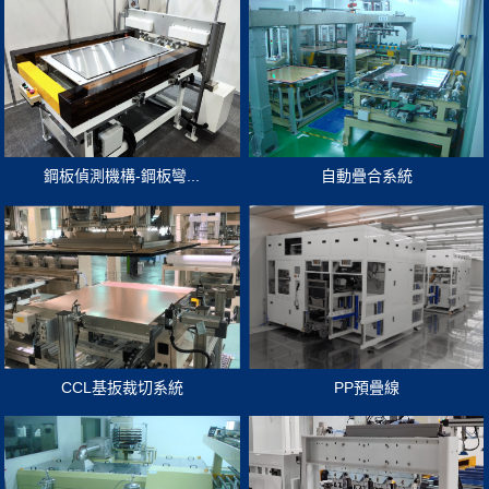
鋼板偵測機構-鋼板彎...
自動疊合系統
CCL基扳裁切系統
PP預疊線